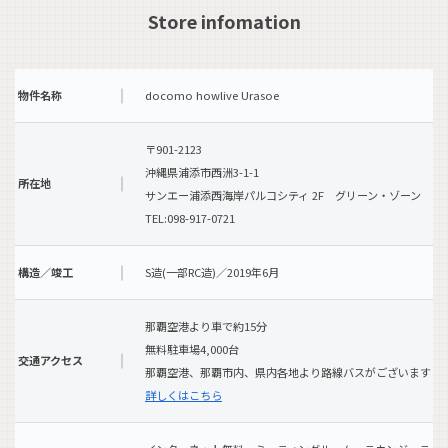
Store infomation
物件名称
docomo howlive Urasoe
〒901-2123
沖縄県浦添市西洲3-1-1
所在地
サンエー浦添西海岸パルコシティ 2F グリーン・ゾーン
TEL:098-917-0721
構造／竣工
S造(一部RC造)／2019年6月
那覇空港より車で約15分
無料駐車場4,000台
交通アクセス
那覇空港、那覇市内、県内各地より路線バスがございます
詳しくはこちら