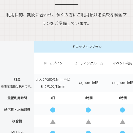
利用目的、期間に合わせ、多くの方にご利用頂ける柔軟な料金プ
ランをご準備しています。
ドロップインプラン
ドロップイン
ミーティングルーム
イベント利用
Private Booth
Phone Booth
Communication Area
Meeting Room
料金
大人：¥250/15min
子ど
¥3,000/1時間
¥10,000/1時
も：¥100/15min
※表示価格は税別です。
最低利用時間
3日
1時間
1時間
通信費・
水光熱費
複合機
月額での専有利用
ドリンク