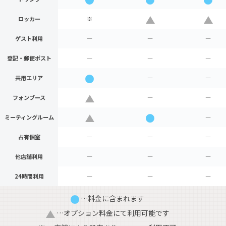
月額での専有利用
月額での専有利用
～8人
個室
ロッカー
※
1人
～1人
個室
個室
60,000円
3,000円/1h（入居者様：1,650円/1h）
ゲスト利用
―
―
―
400円～/15分（入居者様：無料）
登記・
郵便ポスト
―
―
―
共用エリア
―
―
フォンブース
―
―
ミーティング
ルーム
―
占有個室
―
―
―
他店舗利用
―
―
―
24時間利用
―
―
―
…料金に含まれます
…オプション料金にて利用可能です