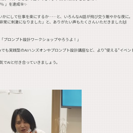
 ％ 」を達成🎯✨
I、いかにして仕事を楽にするか……と、いろんなAI話が飛び交う賑やかな夜に。
非常に刺激になりました」と、ありがたい声もたくさんいただきました🙌
 「プロンプト設計ワークショップやろうよ！」
veでも実践型のAIハンズオンやプロンプト設計講座など、より“使える“イベ
気でAIと付き合っていきましょう。