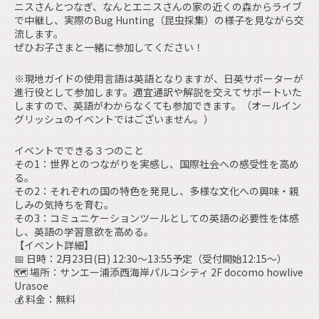
ニスさんとつなぎ、なんとエニスさんの家の近くの森からライブ
で中継し、実際のBug Hunting（昆虫採集）の様子を見ながら交
流します。
ぜひお子さまと一緒に参加してください！
※現地ガイドの使用言語は英語となりますが、日英サポーターが
進行役として参加します。適宜通訳や解説を交えてサポートいた
しますので、英語がわからなくても参加できます。（オールイン
グリッシュのイベントではございません。）
イベントでできる３つのこと
その1：世界とのつながりを実感し、国際社会への感受性を高め
る。
その2：それぞれの国の特色を発見し、多様な文化への興味・親
しみの気持ちを育む。
その3：コミュニケーションツールとしての英語の必要性を体感
し、英語の学習意欲を高める。
【イベント詳細】
📅 日時：2月23日(日) 12:30～13:55予定（受付開始12:15～）
🗺️ 場所：サンエー浦添西海岸パルコシティ 2F docomo howlive
Urasoe
💰 料金：無料