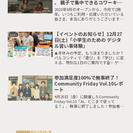
。 親子で集中できるコワーキン
グへ
2023年9月のオープンから、今月で2周
年。いつもご利用・応援いただいている
皆さま、本当にありがとうございます。
おかげさまで会員様も増え、 コミュニテ
ィとしての輪も 大きく育っています。 3
年目のキーワードは 「親子でいっしょに
【イベントのお知らせ】12月27
NEWS
集中」。仕事...
日(土)「小学生のための デジタ
ル習い事体験」
🎄冬休みの予定、もう決まりましたか？
パルコシティで「遊び」を「学び」に変
える、特別な1日のご案内です🤖✨ ゲー
ムばかりしている我が子を見て「もっと
他のことにも興味を持ってほしいな…」
なんて思うことはありませんか？ 今回の
参加満足度100%で無事終了！
NEWS
イベントは、そんな「...
Community Friday Vol.10レポ
ート
4月25日（金）に開催したCommunity
Friday Vol.10「AI、どこまで使って
る？」、無事に終了しました！参加者ア
ンケートでは、なんと「 満 足 度 1 0 0 ％
」を達成🎯✨軽食をつまみながら、
ChatGPT、画像生成A...